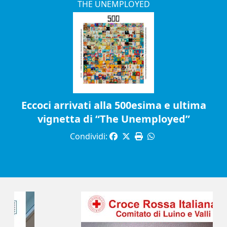
THE UNEMPLOYED
Eccoci arrivati alla 500esima e ultima
vignetta di “The Unemployed”
Condividi: