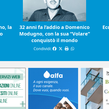
o, la
32 anni fa l’addio a Domenico
Ec
io
Modugno, con la sua “Volare”
conquistò il mondo
Condividi: