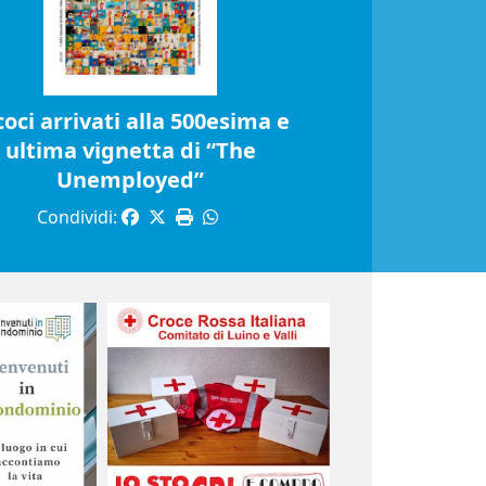
coci arrivati alla 500esima e
ultima vignetta di “The
Unemployed”
Condividi: