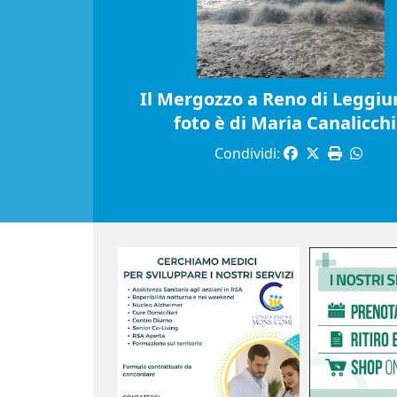
Il Mergozzo a Reno di Leggiun
foto è di Maria Canalicch
Condividi: