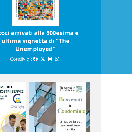
coci arrivati alla 500esima e
ultima vignetta di “The
Unemployed”
Condividi: