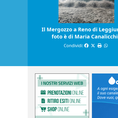
Il Mergozzo a Reno di Leggiun
foto è di Maria Canalicch
Condividi: