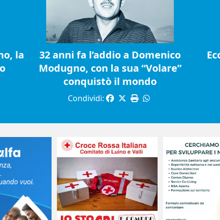
o, la
32 anni fa l’addio a Domenico
Ec
io
Modugno, con la sua “Volare”
conquistò il mondo
Condividi: