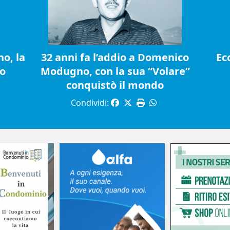
o, la
32 anni fa l’addio a Domenico
Ec
io
Modugno, con la sua “Volare”
conquistò il mondo
Condividi: