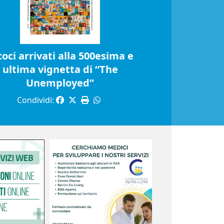
coci arrivati alla 500esima e
ultima vignetta di “The
Unemployed”
Condividi: