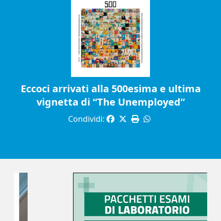
Eccoci arrivati alla 500esima e ultima
vignetta di “The Unemployed”
Condividi: