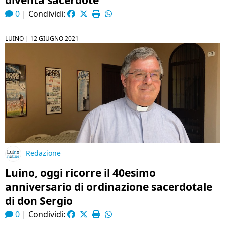
diventa sacerdote
0
|
Condividi:
LUINO |
12 GIUGNO 2021
Redazione
Luino, oggi ricorre il 40esimo
anniversario di ordinazione sacerdotale
di don Sergio
0
|
Condividi: