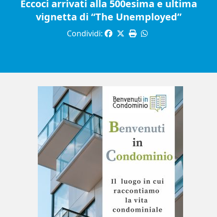
Eccoci arrivati alla 500esima e ultima
vignetta di “The Unemployed”
Condividi: