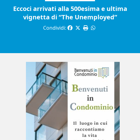
Eccoci arrivati alla 500esima e ultima
vignetta di “The Unemployed”
Condividi: