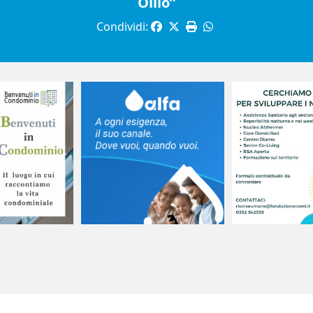
Ollio”
Condividi: