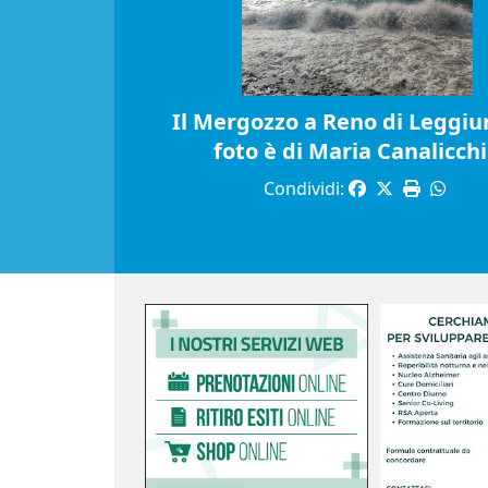
Il Mergozzo a Reno di Leggiun
foto è di Maria Canalicch
Condividi: