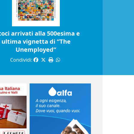
coci arrivati alla 500esima e
ultima vignetta di “The
Unemployed”
Condividi: