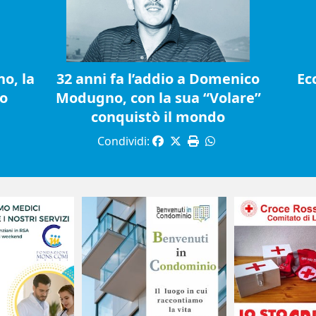
o, la
32 anni fa l’addio a Domenico
Ec
io
Modugno, con la sua “Volare”
conquistò il mondo
Condividi: