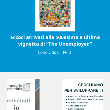
Eccoci arrivati alla 500esima e ultima
vignetta di “The Unemployed”
Condividi: