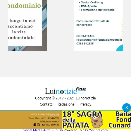
Copyright © 2017 - 2021 LuinoNotizie
|
|
Contatti
Redazione
Privacy
x
"Luinonotizie.it è una testata giornalistica iscritta al Registro Stampa del
tribunale di Varese al n. 5/2017 in data 29/6/2017"
P.IVA: 03433740127
Social Media Auto Publish
Powered By :
XYZScripts.com