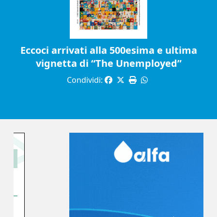
Eccoci arrivati alla 500esima e ultima
vignetta di “The Unemployed”
Condividi: