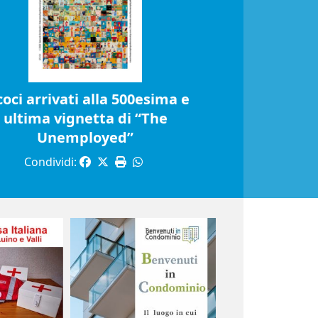
coci arrivati alla 500esima e
ultima vignetta di “The
Unemployed”
Condividi: