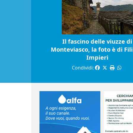
Il fascino delle viuzze di
Monteviasco, la foto è di Fil
Impieri
Condividi: