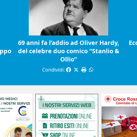
69 anni fa l’addio ad Oliver Hardy,
Ec
ippo
del celebre duo comico “Stanlio &
Ollio”
Condividi: