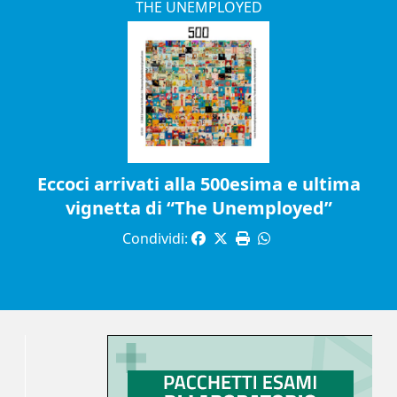
THE UNEMPLOYED
Eccoci arrivati alla 500esima e ultima
vignetta di “The Unemployed”
Condividi: