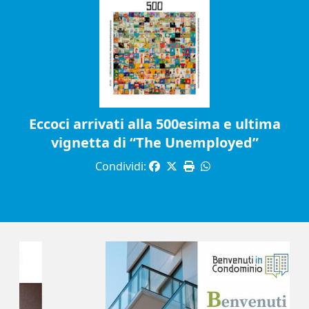
Eccoci arrivati alla 500esima e ultima
vignetta di “The Unemployed”
Condividi: