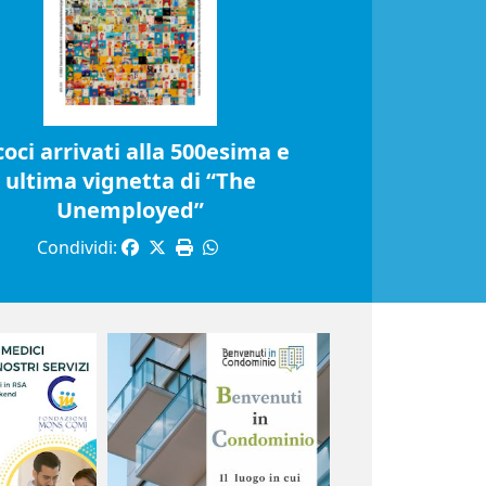
coci arrivati alla 500esima e
ultima vignetta di “The
Unemployed”
Condividi: