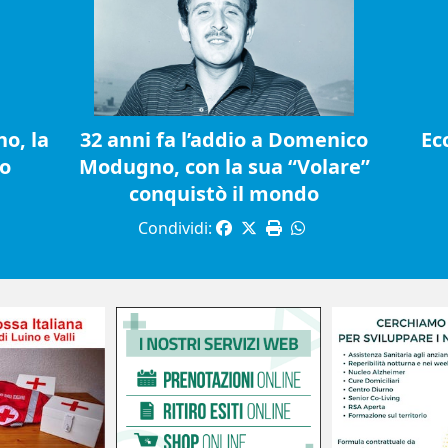
o, la
32 anni fa l’addio a Domenico
Ec
io
Modugno, con la sua “Volare”
conquistò il mondo
Condividi: