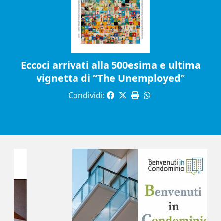
Eccoci arrivati alla 500esima e ultima
vignetta di “The Unemployed”
Condividi: