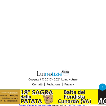
Copyright © 2017 - 2021 LuinoNotizie
|
|
Contatti
Redazione
Privacy
x
"Luinonotizie.it è una testata giornalistica iscritta al Registro Stampa del
tribunale di Varese al n. 5/2017 in data 29/6/2017"
P.IVA: 03433740127
Social Media Auto Publish
Powered By :
XYZScripts.com