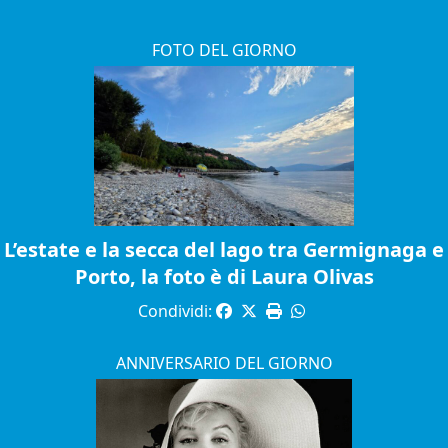
FOTO DEL GIORNO
L’estate e la secca del lago tra Germignaga e
Porto, la foto è di Laura Olivas
Condividi:
ANNIVERSARIO DEL GIORNO