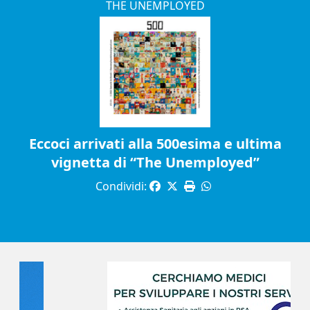
THE UNEMPLOYED
Eccoci arrivati alla 500esima e ultima
vignetta di “The Unemployed”
Condividi: