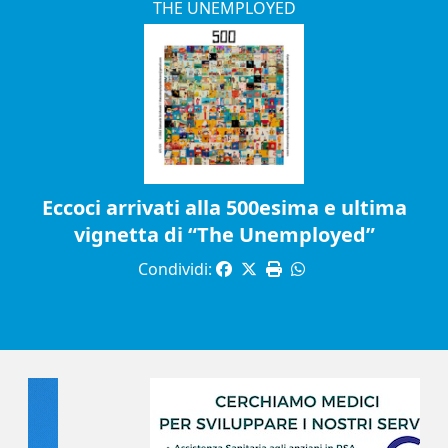
THE UNEMPLOYED
Eccoci arrivati alla 500esima e ultima
vignetta di “The Unemployed”
Condividi: