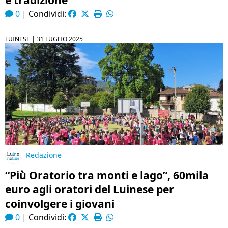
e tradizione
0
|
Condividi:
LUINESE |
31 LUGLIO 2025
Redazione
“Più Oratorio tra monti e lago”, 60mila
euro agli oratori del Luinese per
coinvolgere i giovani
0
|
Condividi: