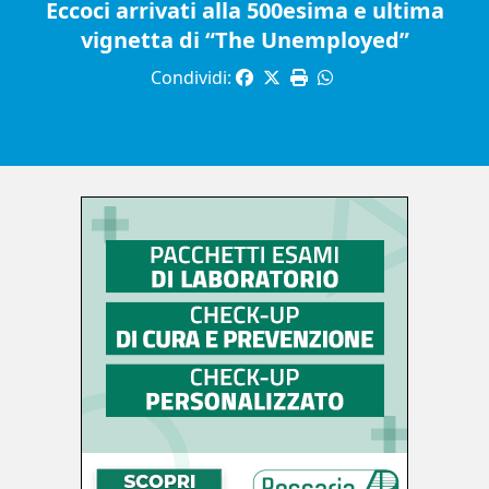
Eccoci arrivati alla 500esima e ultima
vignetta di “The Unemployed”
Condividi: