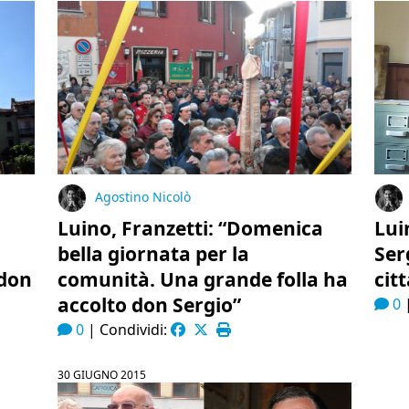
Agostino Nicolò
Luino, Franzetti: “Domenica
Lui
bella giornata per la
Ser
 don
comunità. Una grande folla ha
cit
accolto don Sergio”
0
0
|
Condividi:
30 GIUGNO 2015