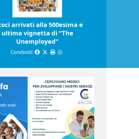
coci arrivati alla 500esima e
ultima vignetta di “The
Unemployed”
Condividi: