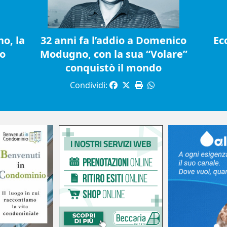
o, la
32 anni fa l’addio a Domenico
Ec
io
Modugno, con la sua “Volare”
conquistò il mondo
Condividi: