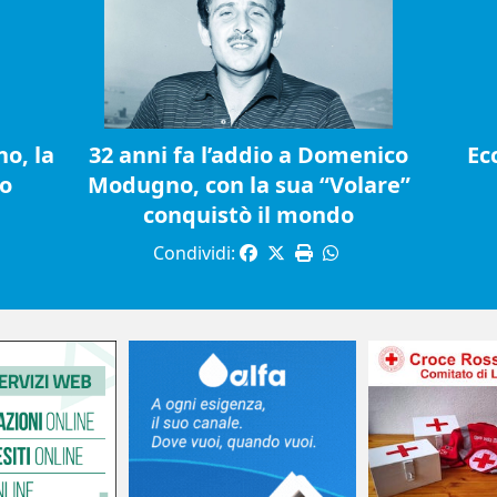
o, la
32 anni fa l’addio a Domenico
Ec
io
Modugno, con la sua “Volare”
conquistò il mondo
Condividi: