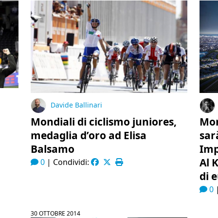
Davide Ballinari
Mondiali di ciclismo juniores,
Mon
medaglia d’oro ad Elisa
sar
Balsamo
Imp
Al 
0
|
Condividi:
di 
0
30 OTTOBRE 2014