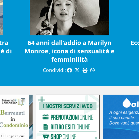
tra
64 anni dall’addio a Marilyn
Ec
è di
Monroe, icona di sensualità e
femminilità
Condividi: