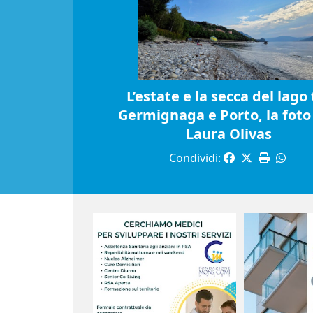
L’estate e la secca del lago 
Germignaga e Porto, la foto 
Laura Olivas
Condividi: