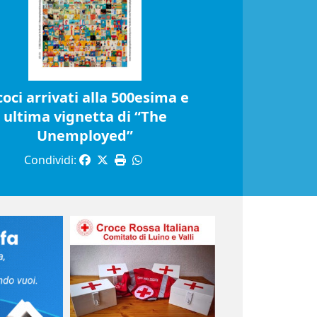
coci arrivati alla 500esima e
ultima vignetta di “The
Unemployed”
Condividi: