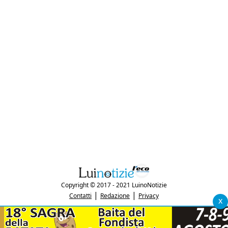
Copyright © 2017 - 2021 LuinoNotizie
|
|
Contatti
Redazione
Privacy
x
"Luinonotizie.it è una testata giornalistica iscritta al Registro Stampa del
tribunale di Varese al n. 5/2017 in data 29/6/2017"