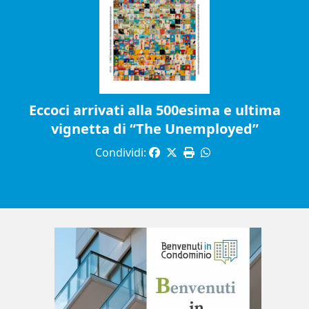
Eccoci arrivati alla 500esima e ultima
vignetta di “The Unemployed”
Condividi: