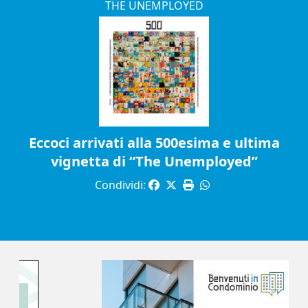
THE UNEMPLOYED
Eccoci arrivati alla 500esima e ultima
vignetta di “The Unemployed”
Condividi: