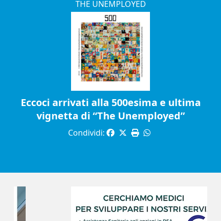
THE UNEMPLOYED
Eccoci arrivati alla 500esima e ultima
vignetta di “The Unemployed”
Condividi: