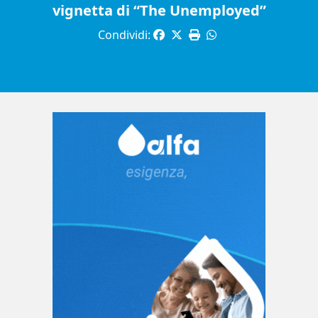
vignetta di “The Unemployed”
Condividi: