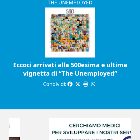
THE UNEMPLOYED
Eccoci arrivati alla 500esima e ultima
vignetta di “The Unemployed”
Condividi: