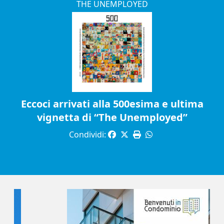
THE UNEMPLOYED
Eccoci arrivati alla 500esima e ultima
vignetta di “The Unemployed”
Condividi: