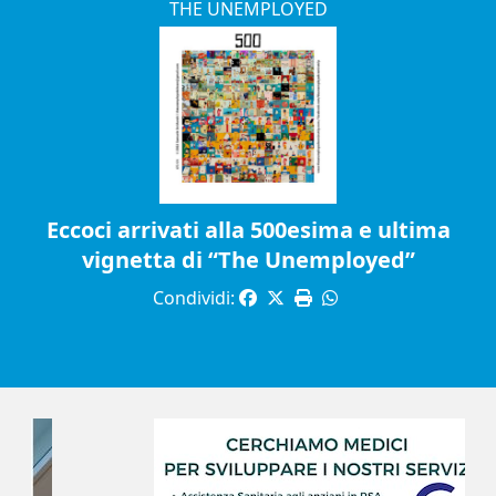
THE UNEMPLOYED
Eccoci arrivati alla 500esima e ultima
vignetta di “The Unemployed”
Condividi: