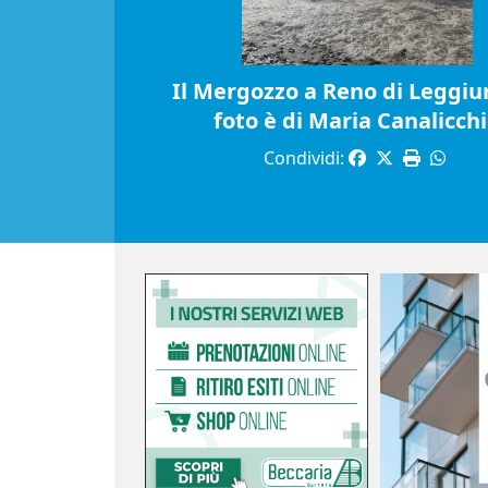
Il Mergozzo a Reno di Leggiun
foto è di Maria Canalicch
Condividi: