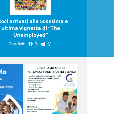
coci arrivati alla 500esima e
ultima vignetta di “The
Unemployed”
Condividi: