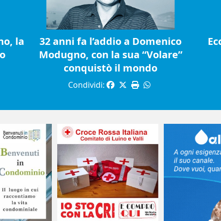
o, la
32 anni fa l’addio a Domenico
Ec
io
Modugno, con la sua “Volare”
conquistò il mondo
Condividi: