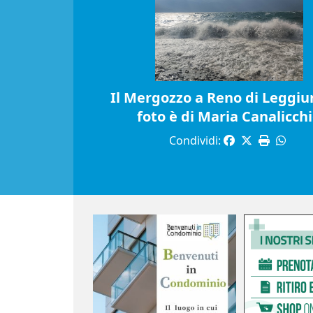
Il Mergozzo a Reno di Leggiun
foto è di Maria Canalicch
Condividi: