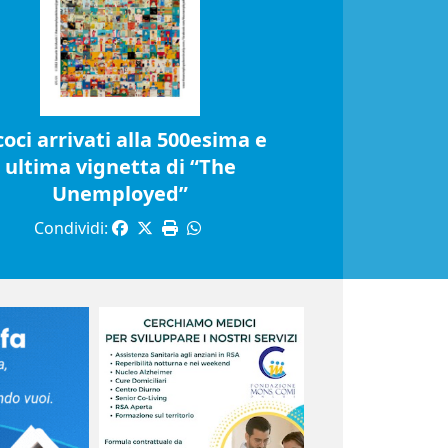
coci arrivati alla 500esima e
ultima vignetta di “The
Unemployed”
Condividi: