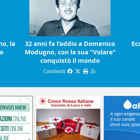
o, la
32 anni fa l’addio a Domenico
Ec
io
Modugno, con la sua “Volare”
conquistò il mondo
Condividi: