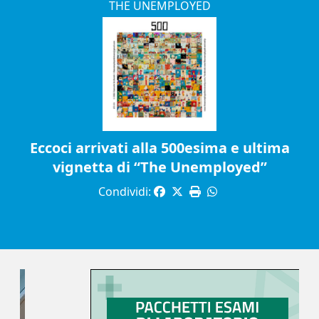
THE UNEMPLOYED
Eccoci arrivati alla 500esima e ultima
vignetta di “The Unemployed”
Condividi: