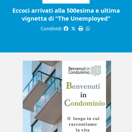
Eccoci arrivati alla 500esima e ultima
vignetta di “The Unemployed”
Condividi: