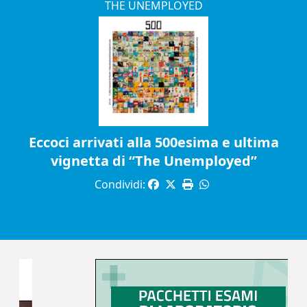
THE UNEMPLOYED
Eccoci arrivati alla 500esima e ultima
vignetta di “The Unemployed”
Condividi: