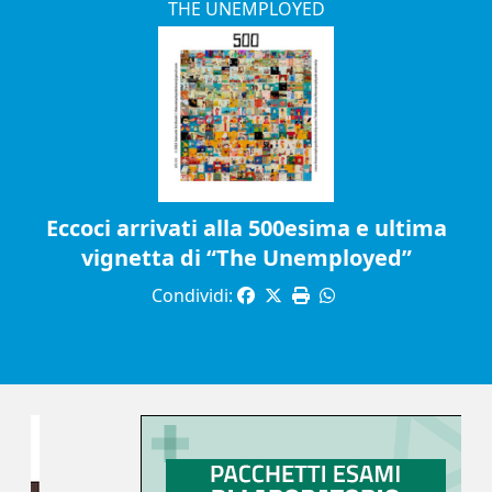
THE UNEMPLOYED
Eccoci arrivati alla 500esima e ultima
vignetta di “The Unemployed”
Condividi: