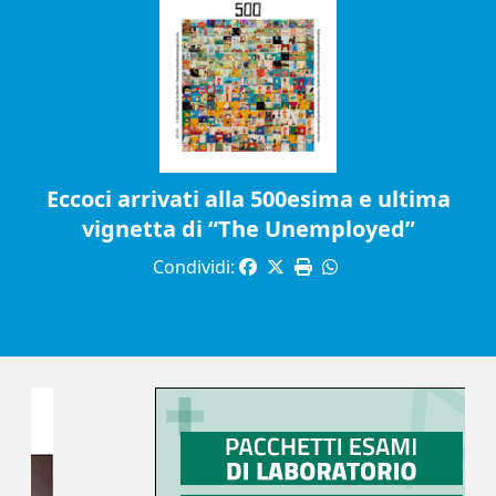
Eccoci arrivati alla 500esima e ultima
vignetta di “The Unemployed”
Condividi: