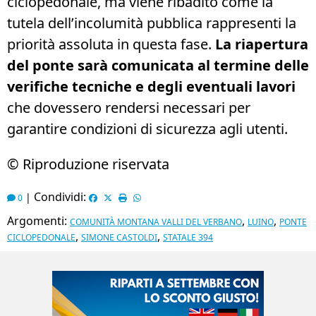
ciclopedonale, ma viene ribadito come la
tutela dell’incolumità pubblica rappresenti la
priorità assoluta in questa fase.
La riapertura
del ponte sarà comunicata al termine delle
verifiche tecniche e degli eventuali lavori
che dovessero rendersi necessari per
garantire condizioni di sicurezza agli utenti.
© Riproduzione riservata
Condividi:
|
0
Argomenti:
,
,
COMUNITÀ MONTANA VALLI DEL VERBANO
LUINO
PONTE
,
,
CICLOPEDONALE
SIMONE CASTOLDI
STATALE 394