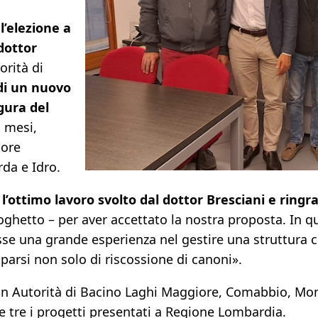
l’elezione a
dottor
orità di
di un nuovo
igura del
i mesi,
tore
rda e Idro.
l’ottimo lavoro svolto dal dottor Bresciani e ringr
 Coghetto – per aver accettato la nostra proposta. 
sse una grande esperienza nel gestire una struttura
arsi non solo di riscossione di canoni».
n Autorità di Bacino Laghi Maggiore, Comabbio, Mon
i e tre i progetti presentati a Regione Lombardia.