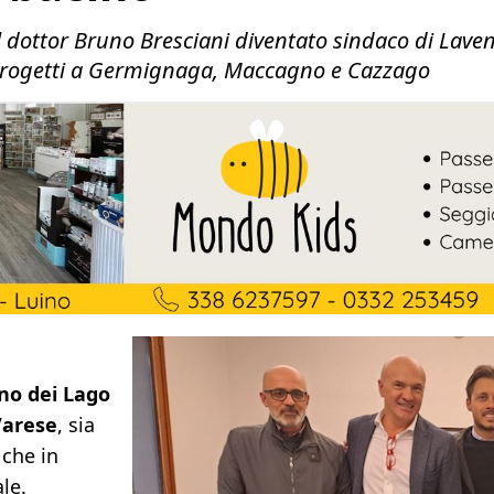
, il dottor Bruno Bresciani diventato sindaco di La
i progetti a Germignaga, Maccagno e Cazzago
ino dei Lago
Varese
, sia
 che in
le.