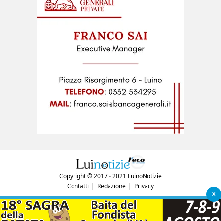
Copyright © 2017 - 2021 LuinoNotizie
|
|
Contatti
Redazione
Privacy
x
"Luinonotizie.it è una testata giornalistica iscritta al Registro Stampa del
tribunale di Varese al n. 5/2017 in data 29/6/2017"
P.IVA: 03433740127