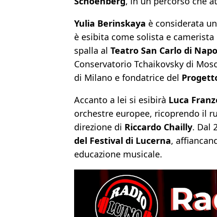
Schoenberg
, in un percorso che a
Yulia Berinskaya
è considerata una
è esibita come solista e camerista i
spalla al
Teatro San Carlo di Napo
Conservatorio Tchaikovsky di Mosca
di Milano e fondatrice del
Progett
Accanto a lei si esibirà
Luca Franz
orchestre europee, ricoprendo il ru
direzione di
Riccardo Chailly
. Dal
del Festival di Lucerna
, affiancan
educazione musicale.