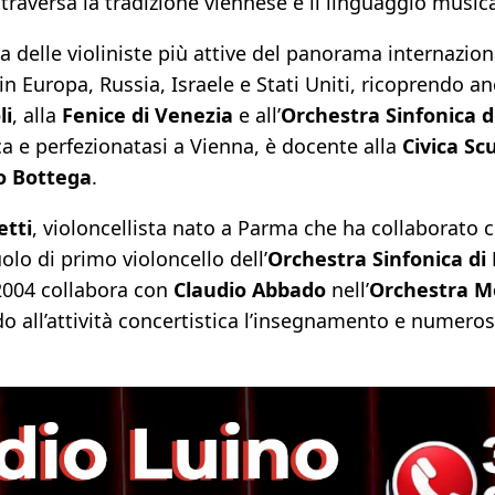
ttraversa la tradizione viennese e il linguaggio musi
 delle violiniste più attive del panorama internaziona
n Europa, Russia, Israele e Stati Uniti, ricoprendo anc
li
, alla
Fenice di Venezia
e all’
Orchestra Sinfonica d
 e perfezionatasi a Vienna, è docente alla
Civica Sc
o Bottega
.
etti
, violoncellista nato a Parma che ha collaborato c
olo di primo violoncello dell’
Orchestra Sinfonica di 
 2004 collabora con
Claudio Abbado
nell’
Orchestra M
do all’attività concertistica l’insegnamento e numeros