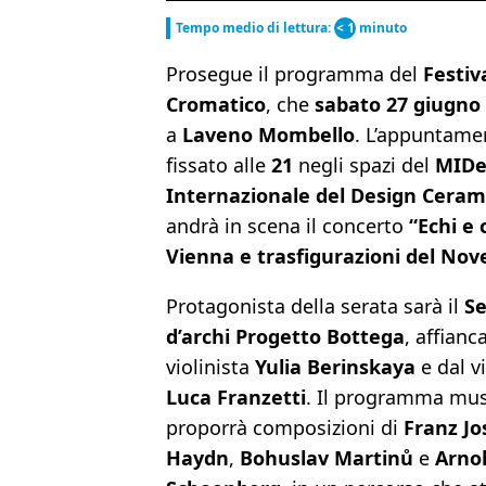
Tempo medio di lettura:
< 1
minuto
Prosegue il programma del
Festiv
Cromatico
, che
sabato 27 giugno
a
Laveno Mombello
. L’appuntame
fissato alle
21
negli spazi del
MIDe
Internazionale del Design Ceram
andrà in scena il concerto
“Echi e 
Vienna e trasfigurazioni del Nov
Protagonista della serata sarà il
Se
d’archi Progetto Bottega
, affianc
violinista
Yulia Berinskaya
e dal v
Luca Franzetti
. Il programma mus
proporrà composizioni di
Franz J
Haydn
,
Bohuslav Martinů
e
Arno