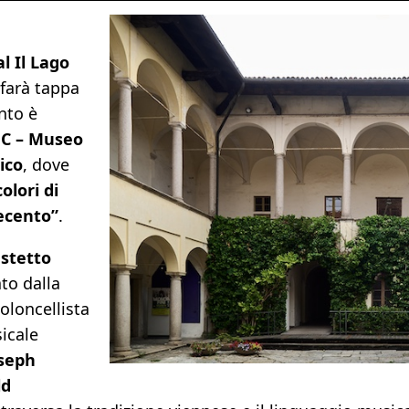
al Il Lago
farà tappa
nto è
C – Museo
ico
, dove
colori di
ecento”
.
stetto
ato dalla
ioloncellista
icale
oseph
ld