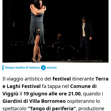
Tempo medio di lettura:
2
minuti
Il viaggio artistico del
festival
itinerante
Terra
e Laghi Festival
fa tappa nel
Comune di
Viggiù
il
19 giugno alle ore 21.00
, quando i
Giardini di Villa Borromeo
ospiteranno lo
spettacolo
“Tango di periferia”
, produzione