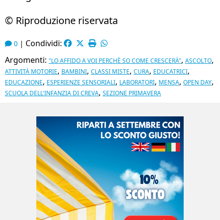
© Riproduzione riservata
Condividi:
0
|
Argomenti:
,
,
"LO AFFIDO A VOI PERCHÈ SO COME CRESCERÀ"
ASCOLTO
,
,
,
,
,
ATTIVITÀ MOTORIE
BAMBINI
CLASSI MISTE
CURA
EDUCATRICI
,
,
,
,
,
EDUCAZIONE
ESPERIENZE SENSORIALI
LABORATORI
MENSA
OPEN DAY
,
SCUOLA DELL'INFANZIA DI CREVA
SEZIONE PRIMAVERA