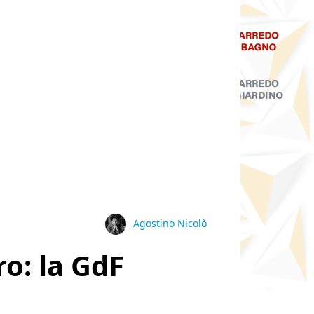
Agostino Nicolò
ro: la GdF