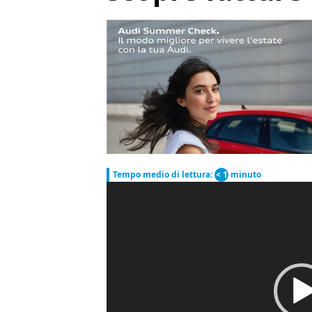
Tempo medio di lettura:
< 1
minuto
Video
Player