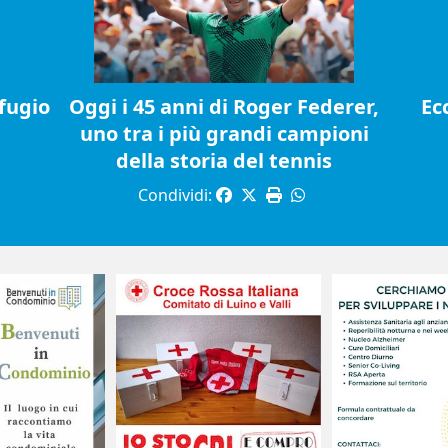
fugio
Oggi i 45 anni di Roger Federer,
Ec
uno tra i più grandi campioni
della storia del tennis
Condividi: