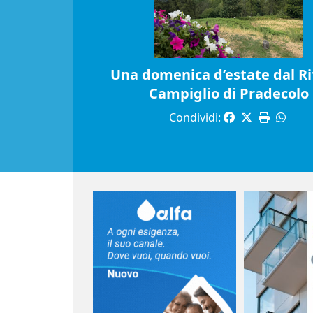
Una domenica d’estate dal Ri
Campiglio di Pradecolo
Condividi: