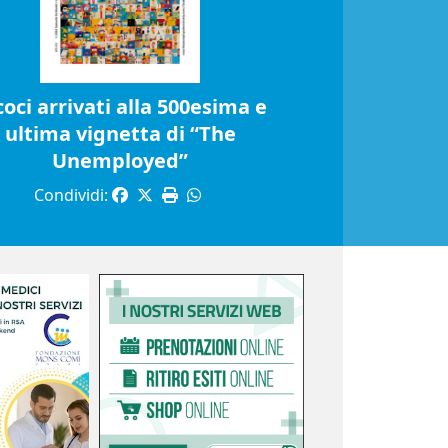
coci arrivati alla 500esima e
ultima vignetta di “The
Unemployed”
Condividi: