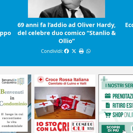
69 anni fa l’addio ad Oliver Hardy,
Ec
ippo
del celebre duo comico “Stanlio &
Ollio”
Condividi: