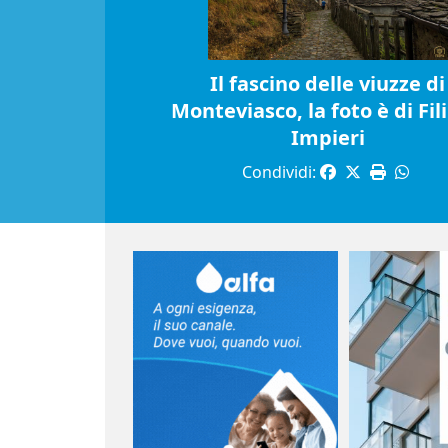
Il fascino delle viuzze di
Monteviasco, la foto è di Fil
Impieri
Condividi: