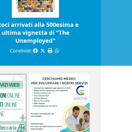
coci arrivati alla 500esima e
ultima vignetta di “The
Unemployed”
Condividi: