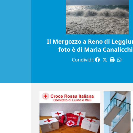
Il Mergozzo a Reno di Leggiun
foto è di Maria Canalicch
Condividi: