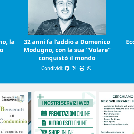
o, la
32 anni fa l’addio a Domenico
Ec
io
Modugno, con la sua “Volare”
conquistò il mondo
Condividi: