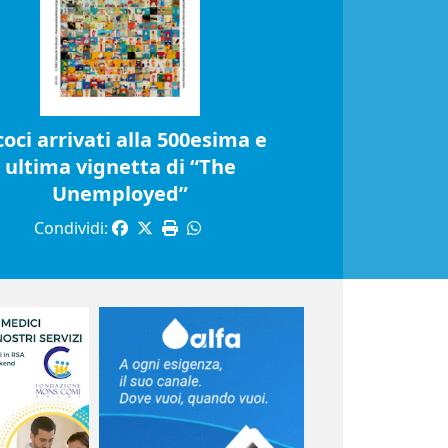
coci arrivati alla 500esima e
ultima vignetta di “The
Unemployed”
Condividi: