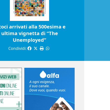
coci arrivati alla 500esima e
ultima vignetta di “The
Unemployed”
Condividi: