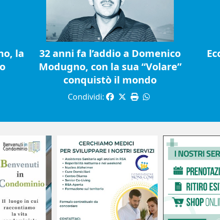
o, la
32 anni fa l’addio a Domenico
Ec
io
Modugno, con la sua “Volare”
conquistò il mondo
Condividi: