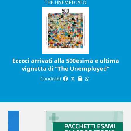
THE UNEMPLOYED
Eccoci arrivati alla 500esima e ultima
vignetta di “The Unemployed”
Condividi: