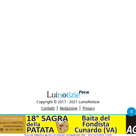
Copyright © 2017 - 2021 LuinoNotizie
|
|
Contatti
Redazione
Privacy
x
"Luinonotizie.it è una testata giornalistica iscritta al Registro Stampa del
tribunale di Varese al n. 5/2017 in data 29/6/2017"
P.IVA: 03433740127
Social Media Auto Publish
Powered By :
XYZScripts.com