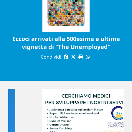
Eccoci arrivati alla 500esima e ultima
vignetta di “The Unemployed”
Condividi: